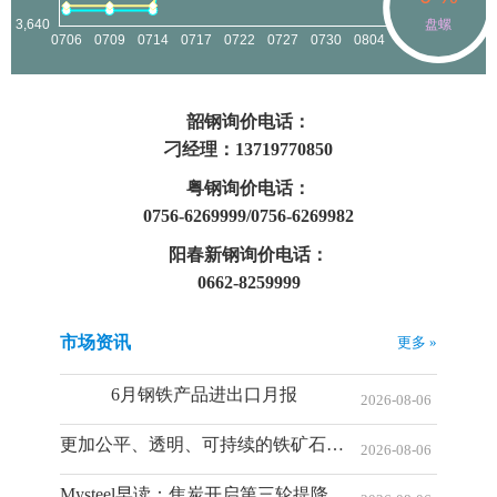
韶钢询价电话：
刁经理：13719770850
粤钢询价电话：
0756-6269999/0756-6269982
阳春新钢询价电话：
0662-8259999
市场资讯
更多 »
6月钢铁产品进出口月报
2026-08-06
更加公平、透明、可持续的铁矿石市场新秩序正逐步构
2026-08-06
Mysteel早读：焦炭开启第三轮提降，伊朗披露海峡新航道通行细节